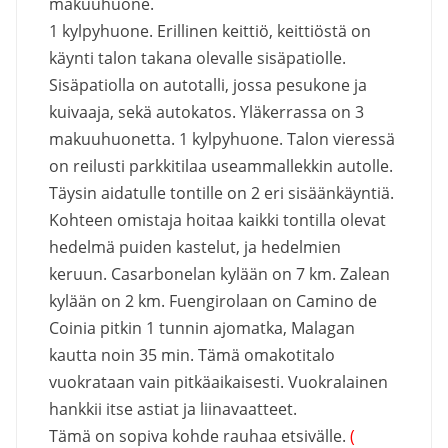
makuuhuone.
1 kylpyhuone. Erillinen keittiö, keittiöstä on
käynti talon takana olevalle sisäpatiolle.
Sisäpatiolla on autotalli, jossa pesukone ja
kuivaaja, sekä autokatos. Yläkerrassa on 3
makuuhuonetta. 1 kylpyhuone. Talon vieressä
on reilusti parkkitilaa useammallekkin autolle.
Täysin aidatulle tontille on 2 eri sisäänkäyntiä.
Kohteen omistaja hoitaa kaikki tontilla olevat
hedelmä puiden kastelut, ja hedelmien
keruun. Casarbonelan kylään on 7 km. Zalean
kylään on 2 km. Fuengirolaan on Camino de
Coinia pitkin 1 tunnin ajomatka, Malagan
kautta noin 35 min. Tämä omakotitalo
vuokrataan vain pitkäaikaisesti. Vuokralainen
hankkii itse astiat ja liinavaatteet.
Tämä on sopiva kohde rauhaa etsivälle.
(