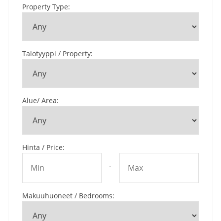
Property Type
:
Talotyyppi / Property
:
Alue/ Area
:
Hinta / Price
:
-
Makuuhuoneet / Bedrooms
: