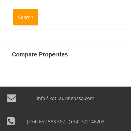
Compare Properties
info@koti-auringossa.com
(+34) 652 563 362 - (+34) 722146203