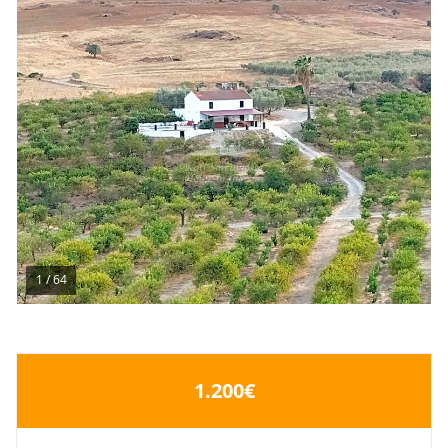
1
/
64
1.200€