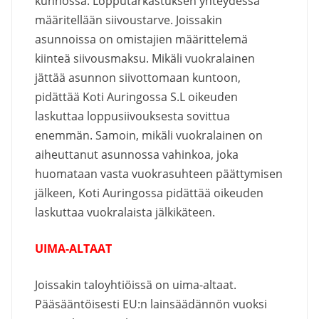
kunnossa. Lopputarkastuksen yhteydessä
määritellään siivoustarve. Joissakin
asunnoissa on omistajien määrittelemä
kiinteä siivousmaksu. Mikäli vuokralainen
jättää asunnon siivottomaan kuntoon,
pidättää Koti Auringossa S.L oikeuden
laskuttaa loppusiivouksesta sovittua
enemmän. Samoin, mikäli vuokralainen on
aiheuttanut asunnossa vahinkoa, joka
huomataan vasta vuokrasuhteen päättymisen
jälkeen, Koti Auringossa pidättää oikeuden
laskuttaa vuokralaista jälkikäteen.
UIMA-ALTAAT
Joissakin taloyhtiöissä on uima-altaat.
Pääsääntöisesti EU:n lainsäädännön vuoksi