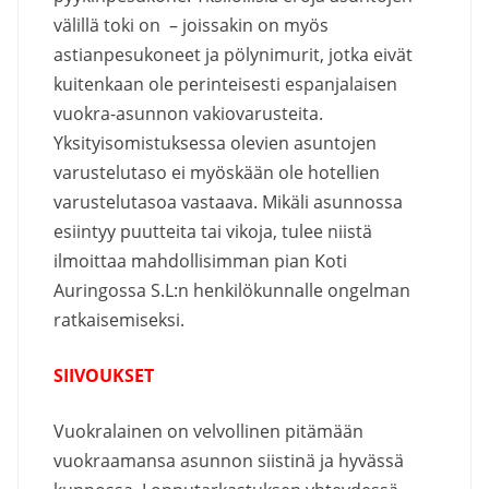
välillä toki on – joissakin on myös
astianpesukoneet ja pölynimurit, jotka eivät
kuitenkaan ole perinteisesti espanjalaisen
vuokra-asunnon vakiovarusteita.
Yksityisomistuksessa olevien asuntojen
varustelutaso ei myöskään ole hotellien
varustelutasoa vastaava. Mikäli asunnossa
esiintyy puutteita tai vikoja, tulee niistä
ilmoittaa mahdollisimman pian Koti
Auringossa S.L:n henkilökunnalle ongelman
ratkaisemiseksi.
SIIVOUKSET
Vuokralainen on velvollinen pitämään
vuokraamansa asunnon siistinä ja hyvässä