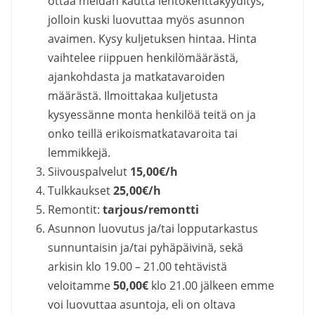
ottaa meidän kautta lentokenttäkyyditys,
jolloin kuski luovuttaa myös asunnon
avaimen. Kysy kuljetuksen hintaa. Hinta
vaihtelee riippuen henkilömäärästä,
ajankohdasta ja matkatavaroiden
määrästä. Ilmoittakaa kuljetusta
kysyessänne monta henkilöä teitä on ja
onko teillä erikoismatkatavaroita tai
lemmikkejä.
Siivouspalvelut
15,00€/h
Tulkkaukset
25,00€/h
Remontit:
tarjous/remontti
Asunnon luovutus ja/tai lopputarkastus
sunnuntaisin ja/tai pyhäpäivinä, sekä
arkisin klo 19.00 – 21.00 tehtävistä
veloitamme
50,00€
klo 21.00 jälkeen emme
voi luovuttaa asuntoja, eli on oltava