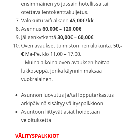
ensimmäinen yö jossain hotellissa tai
otettava lentokenttäkuljetus.
Valokuitu wifi alkaen
45,00€/kk
Asennus
60,00€ – 120,00€
Jälleenkytkentä
30,00€ – 60,00€
Oven avaukset toimiston henkilökunta, 5
0,-
€
Ma-Pe. klo 11.00 – 17.00.
Muina aikoina oven avauksen hoitaa
lukkoseppä, jonka käynnin maksaa
vuokralainen.
Asunnon luovutus ja/tai lopputarkastus
arkipäivinä sisältyy välityspalkkioon
Asuntoon liittyvät asiat hoidetaan
veloituksetta
VÄLITYSPALKKIOT