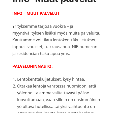
INFO – MUUT PALVELUT
Yrityksemme tarjoaa vuokra – ja
myyntivälityksen lisäksi myös muita palveluita.
Kauttamme voi tilata lentokenttäkuljetukset,
loppusiivoukset, tulkkausapua, NIE-numeron
ja residencian haku-apua yms.
PALVELUHINNASTO:
Lentokenttäkuljetukset, kysy hintaa.
Ottakaa lentoja varatessa huomioon, että
yölennoilta emme valitettavasti pääse
luovuttamaan, vaan silloin on ensimmäinen
yö oltava hotellissa tai yksi vaihtoehto on