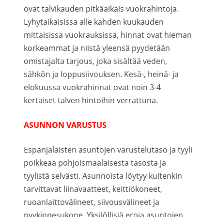
ovat talvikauden pitkäaikais vuokrahintoja.
Lyhytaikaisissa alle kahden kuukauden
mittaisissa vuokrauksissa, hinnat ovat hieman
korkeammat ja niistä yleensä pyydetään
omistajalta tarjous, joka sisältää veden,
sähkön ja loppusiivouksen. Kesä-, heinä- ja
elokuussa vuokrahinnat ovat noin 3-4
kertaiset talven hintoihin verrattuna.
ASUNNON VARUSTUS
Espanjalaisten asuntojen varustelutaso ja tyyli
poikkeaa pohjoismaalaisesta tasosta ja
tyylistä selvästi. Asunnoista löytyy kuitenkin
tarvittavat liinavaatteet, keittiökoneet,
ruoanlaittovälineet, siivousvälineet ja
pyykinpesukone. Yksilöllisiä eroja asuntojen