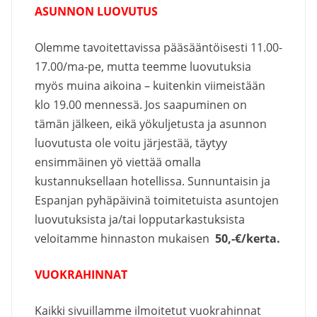
ASUNNON LUOVUTUS
Olemme tavoitettavissa pääsääntöisesti 11.00-
17.00/ma-pe, mutta teemme luovutuksia
myös muina aikoina – kuitenkin viimeistään
klo 19.00 mennessä. Jos saapuminen on
tämän jälkeen, eikä yökuljetusta ja asunnon
luovutusta ole voitu järjestää, täytyy
ensimmäinen yö viettää omalla
kustannuksellaan hotellissa. Sunnuntaisin ja
Espanjan pyhäpäivinä toimitetuista asuntojen
luovutuksista ja/tai lopputarkastuksista
veloitamme hinnaston mukaisen
50,-€/kerta.
VUOKRAHINNAT
Kaikki sivuillamme ilmoitetut vuokrahinnat