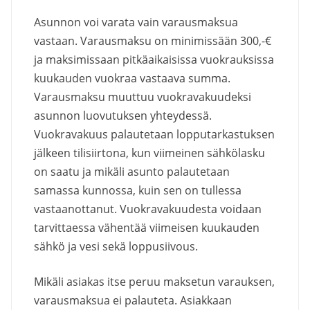
Asunnon voi varata vain varausmaksua
vastaan. Varausmaksu on minimissään 300,-€
ja maksimissaan pitkäaikaisissa vuokrauksissa
kuukauden vuokraa vastaava summa.
Varausmaksu muuttuu vuokravakuudeksi
asunnon luovutuksen yhteydessä.
Vuokravakuus palautetaan lopputarkastuksen
jälkeen tilisiirtona, kun viimeinen sähkölasku
on saatu ja mikäli asunto palautetaan
samassa kunnossa, kuin sen on tullessa
vastaanottanut. Vuokravakuudesta voidaan
tarvittaessa vähentää viimeisen kuukauden
sähkö ja vesi sekä loppusiivous.
Mikäli asiakas itse peruu maksetun varauksen,
varausmaksua ei palauteta. Asiakkaan