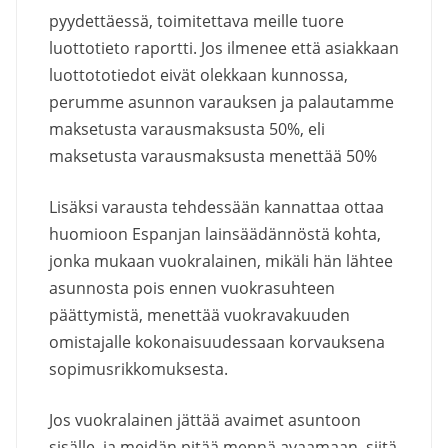
pyydettäessä, toimitettava meille tuore
luottotieto raportti. Jos ilmenee että asiakkaan
luottototiedot eivät olekkaan kunnossa,
perumme asunnon varauksen ja palautamme
maksetusta varausmaksusta 50%, eli
maksetusta varausmaksusta menettää 50%
Lisäksi varausta tehdessään kannattaa ottaa
huomioon Espanjan lainsäädännöstä kohta,
jonka mukaan vuokralainen, mikäli hän lähtee
asunnosta pois ennen vuokrasuhteen
päättymistä, menettää vuokravakuuden
omistajalle kokonaisuudessaan korvauksena
sopimusrikkomuksesta.
Jos vuokralainen jättää avaimet asuntoon
sisälle, ja meidän pitää mennä avaamaan, siitä