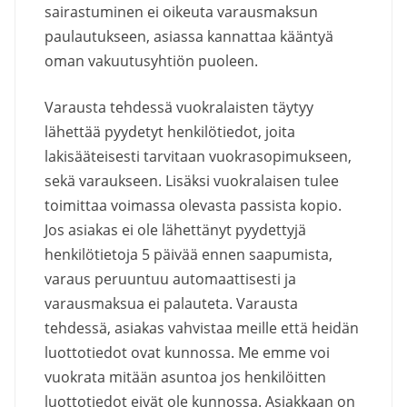
sairastuminen ei oikeuta varausmaksun
paulautukseen, asiassa kannattaa kääntyä
oman vakuutusyhtiön puoleen.
Varausta tehdessä vuokralaisten täytyy
lähettää pyydetyt henkilötiedot, joita
lakisääteisesti tarvitaan vuokrasopimukseen,
sekä varaukseen. Lisäksi vuokralaisen tulee
toimittaa voimassa olevasta passista kopio.
Jos asiakas ei ole lähettänyt pyydettyjä
henkilötietoja 5 päivää ennen saapumista,
varaus peruuntuu automaattisesti ja
varausmaksua ei palauteta. Varausta
tehdessä, asiakas vahvistaa meille että heidän
luottotiedot ovat kunnossa. Me emme voi
vuokrata mitään asuntoa jos henkilöitten
luottotiedot eivät ole kunnossa. Asiakkaan on