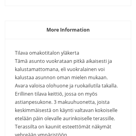
More Information
Tilava omakotitalon yläkerta
Tämä asunto vuokrataan pitkä aikaisesti ja
kalustamattomana, eli vuokralainen voi
kalustaa asunnon oman mielen mukaan.
Avara valoisa olohuone ja ruokailutila takalla.
Erillinen tilava keittiö, jossa on myös
astianpesukone. 3 makuuhuonetta, joista
keskimmäisestä on käynti valtavan kokoiselle
etelään päin olevalle aurinkoiselle terassille.
Terassilta on kauniit esteettömät näkymät
vehreään ympäristöön.