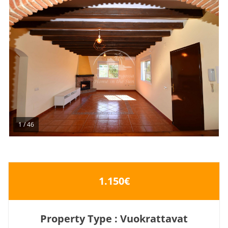
1
/
46
1.150€
Property Type : Vuokrattavat