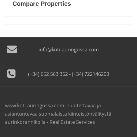
Compare Properties
info@koti-auringossa.com
(+34) 652 563 362 - (+34) 722146203
www.koti-auringossa.com - Luotettavaa ja
asiantuntevaa suomalaista kiinteistönvälitystä
aurinkorannikolla - Real Estate Services