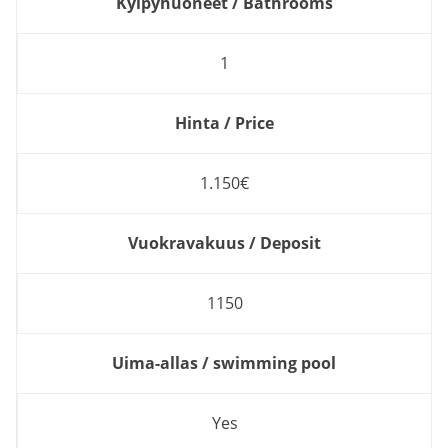
Kylpyhuoneet / Bathrooms
1
Hinta / Price
1.150€
Vuokravakuus / Deposit
1150
Uima-allas / swimming pool
Yes