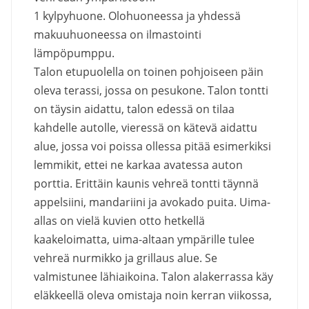
1 kylpyhuone. Olohuoneessa ja yhdessä
makuuhuoneessa on ilmastointi
lämpöpumppu.
Talon etupuolella on toinen pohjoiseen päin
oleva terassi, jossa on pesukone. Talon tontti
on täysin aidattu, talon edessä on tilaa
kahdelle autolle, vieressä on kätevä aidattu
alue, jossa voi poissa ollessa pitää esimerkiksi
lemmikit, ettei ne karkaa avatessa auton
porttia. Erittäin kaunis vehreä tontti täynnä
appelsiini, mandariini ja avokado puita. Uima-
allas on vielä kuvien otto hetkellä
kaakeloimatta, uima-altaan ympärille tulee
vehreä nurmikko ja grillaus alue. Se
valmistunee lähiaikoina. Talon alakerrassa käy
eläkkeellä oleva omistaja noin kerran viikossa,