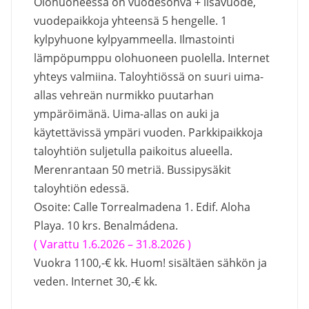
Olohuoneessa on vuodesohva + lisävuode,
vuodepaikkoja yhteensä 5 hengelle. 1
kylpyhuone kylpyammeella. Ilmastointi
lämpöpumppu olohuoneen puolella. Internet
yhteys valmiina. Taloyhtiössä on suuri uima-
allas vehreän nurmikko puutarhan
ympäröimänä. Uima-allas on auki ja
käytettävissä ympäri vuoden. Parkkipaikkoja
taloyhtiön suljetulla paikoitus alueella.
Merenrantaan 50 metriä. Bussipysäkit
taloyhtiön edessä.
Osoite: Calle Torrealmadena 1. Edif. Aloha
Playa. 10 krs. Benalmádena.
( Varattu 1.6.2026 – 31.8.2026 )
Vuokra 1100,-€ kk. Huom! sisältäen sähkön ja
veden. Internet 30,-€ kk.