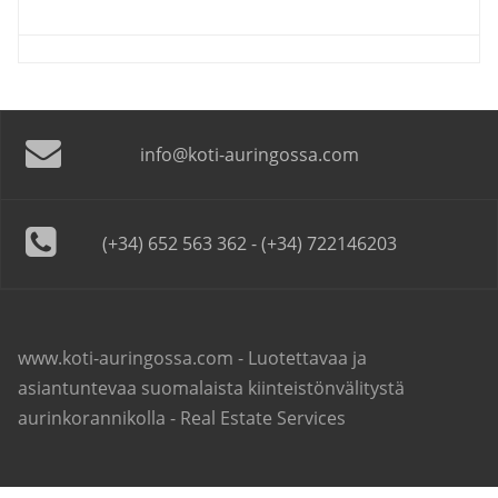
info@koti-auringossa.com
(+34) 652 563 362 - (+34) 722146203
www.koti-auringossa.com - Luotettavaa ja
asiantuntevaa suomalaista kiinteistönvälitystä
aurinkorannikolla - Real Estate Services