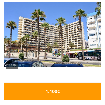
1
/
30
1.100€