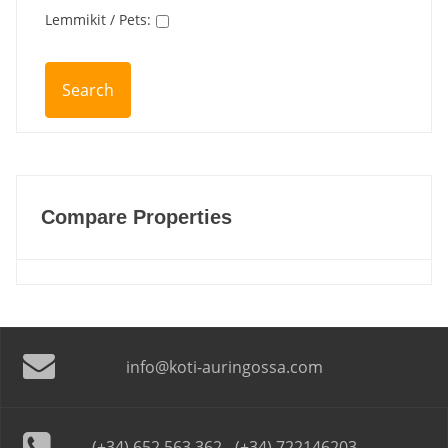
Lemmikit / Pets
:
Compare Properties
info@koti-auringossa.com
(+34) 652 563 362 - (+34) 722146203