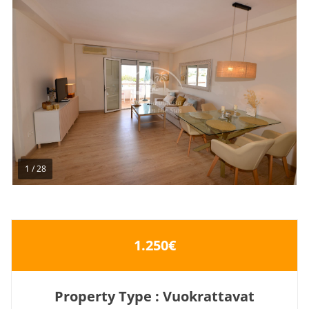
1
/
28
1.250€
Property Type : Vuokrattavat