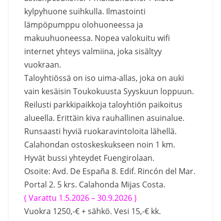
kylpyhuone suihkulla. Ilmastointi
lämpöpumppu olohuoneessa ja
makuuhuoneessa. Nopea valokuitu wifi
internet yhteys valmiina, joka sisältyy
vuokraan.
Taloyhtiössä on iso uima-allas, joka on auki
vain kesäisin Toukokuusta Syyskuun loppuun.
Reilusti parkkipaikkoja taloyhtiön paikoitus
alueella. Erittäin kiva rauhallinen asuinalue.
Runsaasti hyviä ruokaravintoloita lähellä.
Calahondan ostoskeskukseen noin 1 km.
Hyvät bussi yhteydet Fuengirolaan.
Osoite: Avd. De España 8. Edif. Rincón del Mar.
Portal 2. 5 krs. Calahonda Mijas Costa.
( Varattu 1.5.2026 – 30.9.2026 )
Vuokra 1250,-€ + sähkö. Vesi 15,-€ kk.