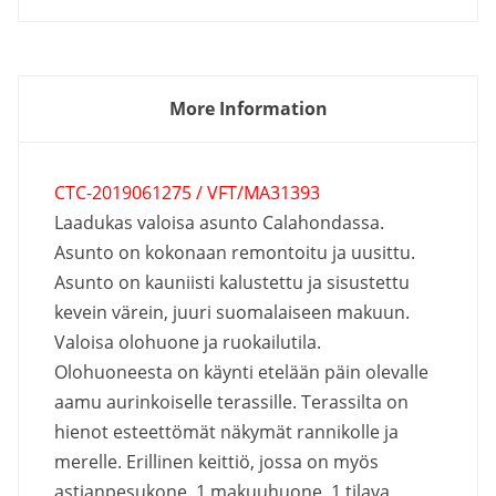
More Information
CTC-2019061275 / VFT/MA31393
Laadukas valoisa asunto Calahondassa.
Asunto on kokonaan remontoitu ja uusittu.
Asunto on kauniisti kalustettu ja sisustettu
kevein värein, juuri suomalaiseen makuun.
Valoisa olohuone ja ruokailutila.
Olohuoneesta on käynti etelään päin olevalle
aamu aurinkoiselle terassille. Terassilta on
hienot esteettömät näkymät rannikolle ja
merelle. Erillinen keittiö, jossa on myös
astianpesukone. 1 makuuhuone. 1 tilava