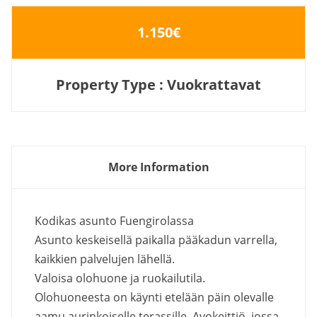
1.150€
Property Type : Vuokrattavat
More Information
Kodikas asunto Fuengirolassa
Asunto keskeisellä paikalla pääkadun varrella,
kaikkien palvelujen lähellä.
Valoisa olohuone ja ruokailutila.
Olohuoneesta on käynti etelään päin olevalle
aamu aurinkoiselle terassille. Avokeittiö, jossa