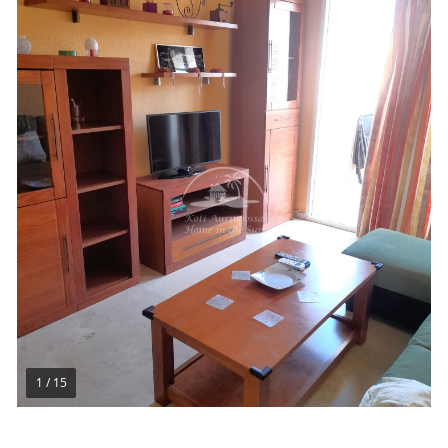
1
/
15