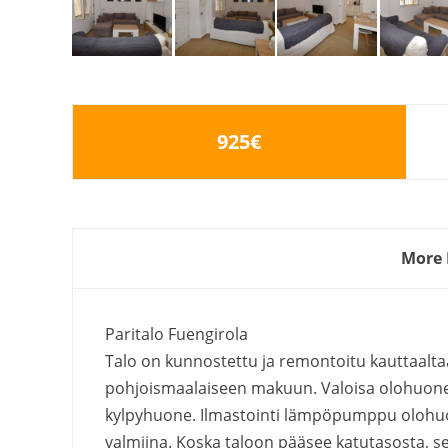
925€
More 
Paritalo Fuengirola
Talo on kunnostettu ja remontoitu kauttaaltaa
pohjoismaalaiseen makuun. Valoisa olohuone ja
kylpyhuone. Ilmastointi lämpöpumppu olohuon
valmiina. Koska taloon pääsee katutasosta, se s