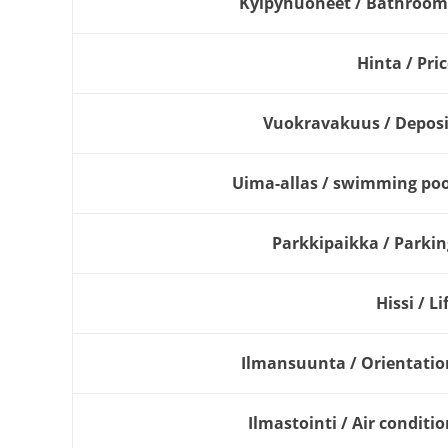
Kylpyhuoneet / Bathroom
Hinta / Pri
Vuokravakuus / Deposi
Uima-allas / swimming poo
Parkkipaikka / Parkin
Hissi / Li
Ilmansuunta / Orientatio
Ilmastointi / Air conditi