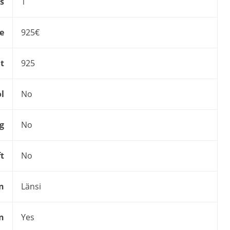
s
1
ce
925€
t
925
l
No
g
No
ft
No
n
Länsi
on
Yes