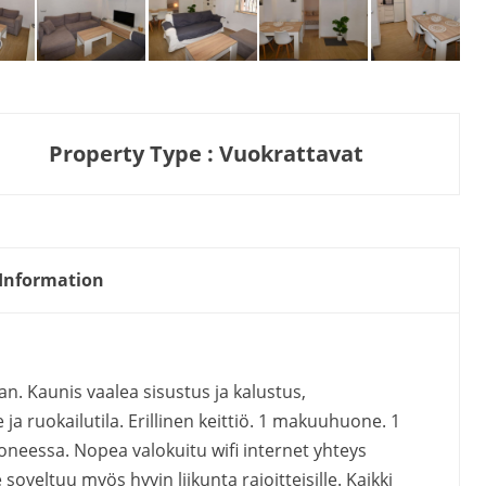
Property Type : Vuokrattavat
Information
n. Kaunis vaalea sisustus ja kalustus,
 ruokailutila. Erillinen keittiö. 1 makuuhuone. 1
eessa. Nopea valokuitu wifi internet yhteys
oveltuu myös hyvin liikunta rajoitteisille. Kaikki