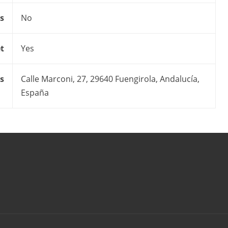
s
No
t
Yes
s
Calle Marconi, 27, 29640 Fuengirola, Andalucía,
España