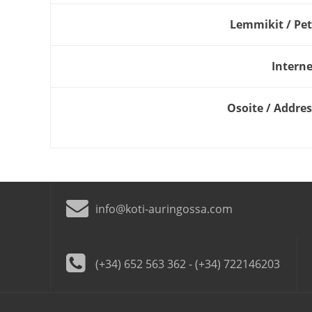
Lemmikit / Pet
Interne
Osoite / Addres
info@koti-auringossa.com
(+34) 652 563 362 - (+34) 722146203