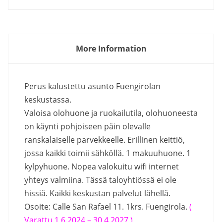
More Information
Perus kalustettu asunto Fuengirolan
keskustassa.
Valoisa olohuone ja ruokailutila, olohuoneesta
on käynti pohjoiseen päin olevalle
ranskalaiselle parvekkeelle. Erillinen keittiö,
jossa kaikki toimii sähköllä. 1 makuuhuone. 1
kylpyhuone. Nopea valokuitu wifi internet
yhteys valmiina. Tässä taloyhtiössä ei ole
hissiä. Kaikki keskustan palvelut lähellä.
Osoite: Calle San Rafael 11. 1krs. Fuengirola.
(
Varattu 1.6.2024 – 30.4.2027 )