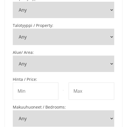
Talotyyppi / Property
:
Alue/ Area
:
Hinta / Price
:
-
Makuuhuoneet / Bedrooms
: