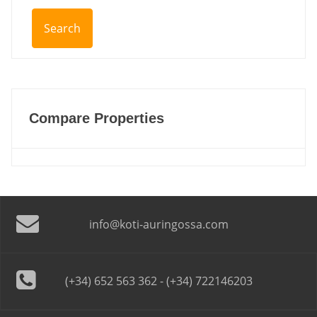
Compare Properties
info@koti-auringossa.com
(+34) 652 563 362 - (+34) 722146203