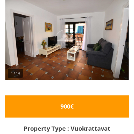
1
/
14
900€
Property Type : Vuokrattavat