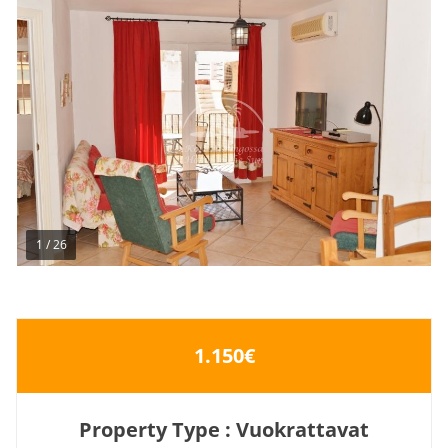
1
/
26
1.150€
Property Type : Vuokrattavat