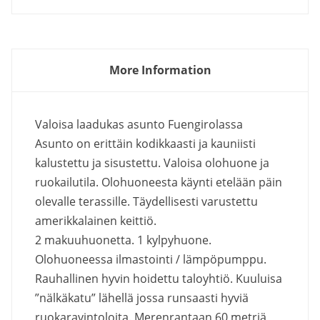
More Information
Valoisa laadukas asunto Fuengirolassa
Asunto on erittäin kodikkaasti ja kauniisti
kalustettu ja sisustettu. Valoisa olohuone ja
ruokailutila. Olohuoneesta käynti etelään päin
olevalle terassille. Täydellisesti varustettu
amerikkalainen keittiö.
2 makuuhuonetta. 1 kylpyhuone.
Olohuoneessa ilmastointi / lämpöpumppu.
Rauhallinen hyvin hoidettu taloyhtiö. Kuuluisa
”nälkäkatu” lähellä jossa runsaasti hyviä
ruokaravintoloita. Merenrantaan 60 metriä,