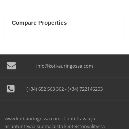
Compare Properties
info@koti-auringossa.com
(+34) 652 563 362 - (+34) 722146203
www.koti-auringossa.com - Luotettavaa ja
asiantuntevaa suomalaista kiinteistönvälitystä