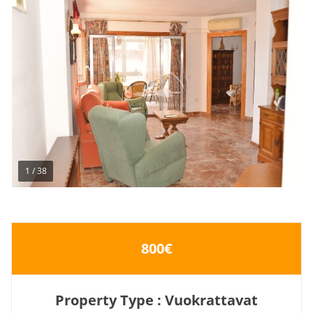
1
/
38
800€
Property Type : Vuokrattavat