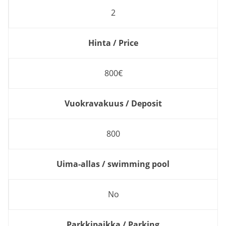
2
Hinta / Price
800€
Vuokravakuus / Deposit
800
Uima-allas / swimming pool
No
Parkkipaikka / Parking