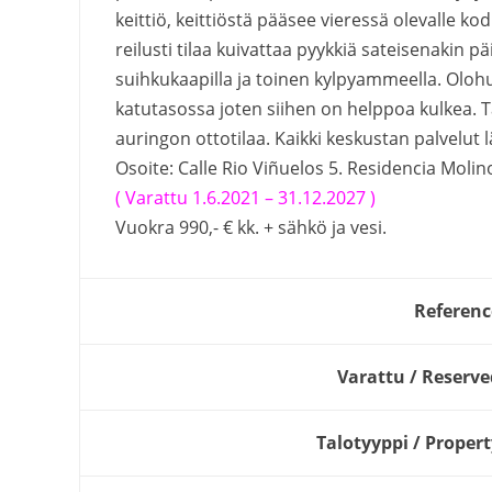
keittiö, keittiöstä pääsee vieressä olevalle 
reilusti tilaa kuivattaa pyykkiä sateisenakin 
suihkukaapilla ja toinen kylpyammeella. Ol
katutasossa joten siihen on helppoa kulkea. T
auringon ottotilaa. Kaikki keskustan palvelut 
Osoite: Calle Rio Viñuelos 5. Residencia Molin
( Varattu 1.6.2021 – 31.12.2027 )
Vuokra 990,- € kk. + sähkö ja vesi.
Referenc
Varattu / Reserve
Talotyyppi / Propert