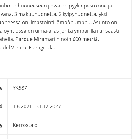
kodinhoito huoneeseen jossa on pyykinpesukone ja
päivänä. 3 makuuhuonetta. 2 kylpyhuonetta, yksi
ohuoneessa on ilmastointi lämpöpumppu. Asunto on
aloyhtiössä on uima-allas jonka ympärillä runsaasti
lähellä. Parque Miramariin noin 600 metriä.
o del Viento. Fuengirola.
e
YK587
d
1.6.2021 - 31.12.2027
y
Kerrostalo