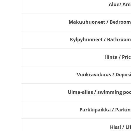
Alue/ Are
Makuuhuoneet / Bedroom
Kylpyhuoneet / Bathroom
Hinta / Pri
Vuokravakuus / Deposi
Uima-allas / swimming poo
Parkkipaikka / Parkin
Hissi / Li