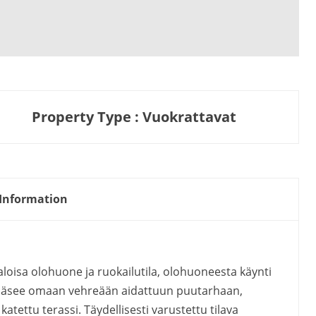
Property Type : Vuokrattavat
Information
Valoisa olohuone ja ruokailutila, olohuoneesta käynti
ta pääsee omaan vehreään aidattuun puutarhaan,
katettu terassi. Täydellisesti varustettu tilava