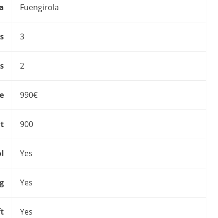
a
Fuengirola
s
3
s
2
ce
990€
t
900
l
Yes
g
Yes
ft
Yes