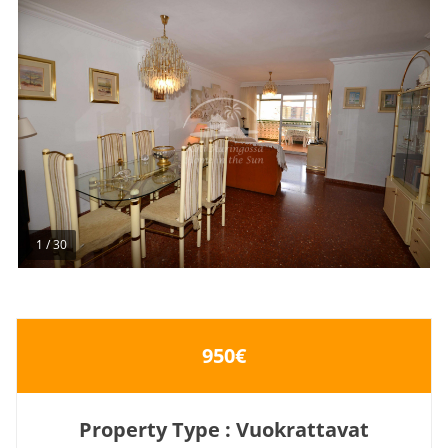
1
/
30
950€
Property Type : Vuokrattavat