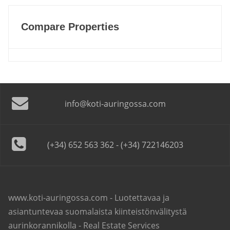
Compare Properties
info@koti-auringossa.com
(+34) 652 563 362 - (+34) 722146203
www.koti-auringossa.com - Luotettavaa ja
asiantuntevaa suomalaista kiinteistönvälitystä
aurinkorannikolla - Real Estate Services