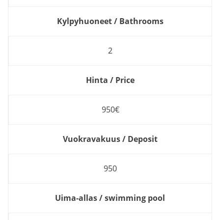
Kylpyhuoneet / Bathrooms
2
Hinta / Price
950€
Vuokravakuus / Deposit
950
Uima-allas / swimming pool