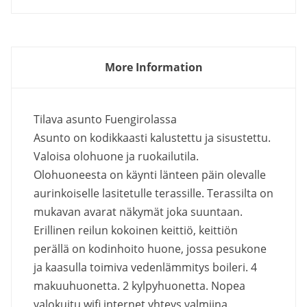
More Information
Tilava asunto Fuengirolassa
Asunto on kodikkaasti kalustettu ja sisustettu.
Valoisa olohuone ja ruokailutila.
Olohuoneesta on käynti länteen päin olevalle
aurinkoiselle lasitetulle terassille. Terassilta on
mukavan avarat näkymät joka suuntaan.
Erillinen reilun kokoinen keittiö, keittiön
perällä on kodinhoito huone, jossa pesukone
ja kaasulla toimiva vedenlämmitys boileri. 4
makuuhuonetta. 2 kylpyhuonetta. Nopea
valokuitu wifi internet yhteys valmiina.