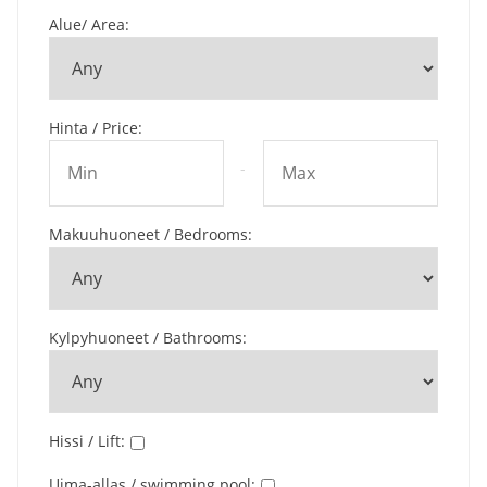
Alue/ Area
:
Hinta / Price
:
-
Makuuhuoneet / Bedrooms
:
Kylpyhuoneet / Bathrooms
:
Hissi / Lift
:
Uima-allas / swimming pool
: