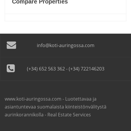
Compare Properties
info@koti-auringossa.com
(+34) 652 563 362 - (+34) 722146203
www.koti-auringossa.com - Luotettavaa ja
asiantuntevaa suomalaista kiinteistönvälitystä
aurinkorannikolla - Real Estate Services