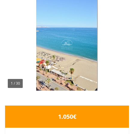
1
/
30
1.050€