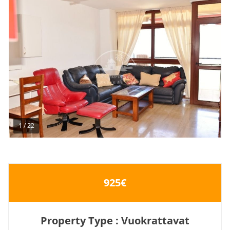
1
/
22
925€
Property Type : Vuokrattavat