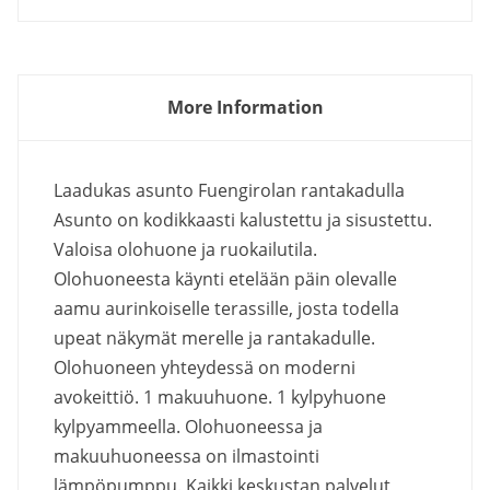
More Information
Laadukas asunto Fuengirolan rantakadulla
Asunto on kodikkaasti kalustettu ja sisustettu.
Valoisa olohuone ja ruokailutila.
Olohuoneesta käynti etelään päin olevalle
aamu aurinkoiselle terassille, josta todella
upeat näkymät merelle ja rantakadulle.
Olohuoneen yhteydessä on moderni
avokeittiö. 1 makuuhuone. 1 kylpyhuone
kylpyammeella. Olohuoneessa ja
makuuhuoneessa on ilmastointi
lämpöpumppu. Kaikki keskustan palvelut