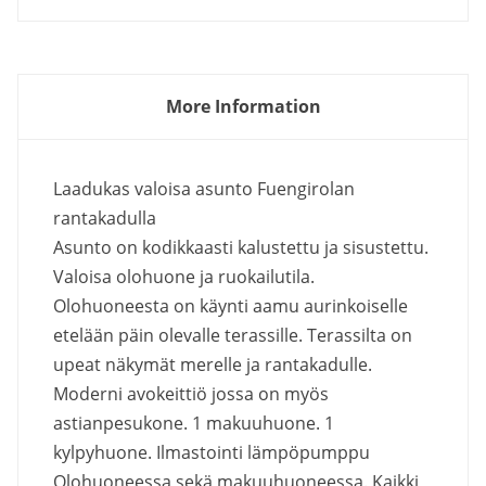
More Information
Laadukas valoisa asunto Fuengirolan
rantakadulla
Asunto on kodikkaasti kalustettu ja sisustettu.
Valoisa olohuone ja ruokailutila.
Olohuoneesta on käynti aamu aurinkoiselle
etelään päin olevalle terassille. Terassilta on
upeat näkymät merelle ja rantakadulle.
Moderni avokeittiö jossa on myös
astianpesukone. 1 makuuhuone. 1
kylpyhuone. Ilmastointi lämpöpumppu
Olohuoneessa sekä makuuhuoneessa. Kaikki