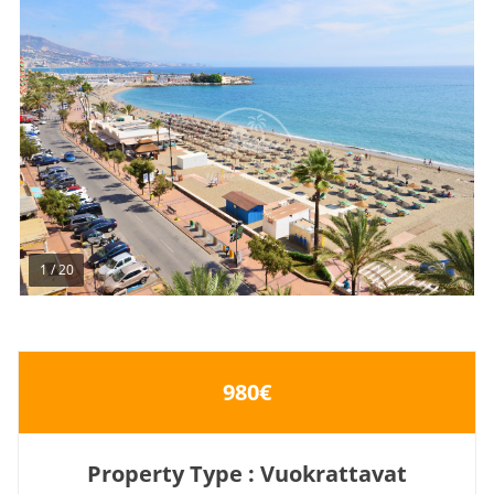
1
/
20
980€
Property Type : Vuokrattavat