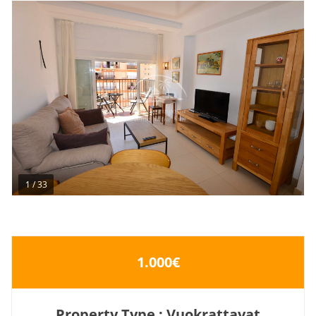
1
/
33
1.000€
Property Type : Vuokrattavat