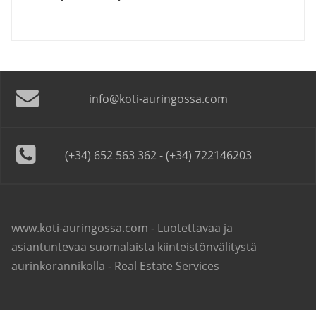
info@koti-auringossa.com
(+34) 652 563 362 - (+34) 722146203
www.koti-auringossa.com - Luotettavaa ja
asiantuntevaa suomalaista kiinteistönvälitystä
aurinkorannikolla - Real Estate Services