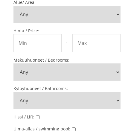
Alue/ Area
:
Hinta / Price
:
-
Makuuhuoneet / Bedrooms
:
Kylpyhuoneet / Bathrooms
:
Hissi / Lift
:
Uima-allas / swimming pool
: