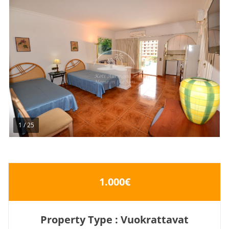
1
/
25
1.000€
Property Type : Vuokrattavat