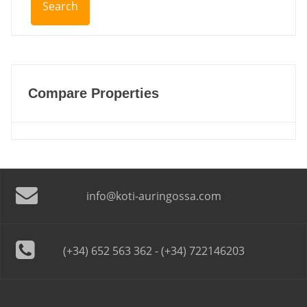
Compare Properties
info@koti-auringossa.com
(+34) 652 563 362 - (+34) 722146203