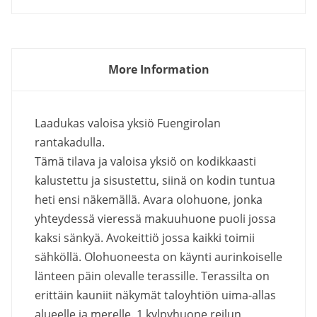
More Information
Laadukas valoisa yksiö Fuengirolan
rantakadulla.
Tämä tilava ja valoisa yksiö on kodikkaasti
kalustettu ja sisustettu, siinä on kodin tuntua
heti ensi näkemällä. Avara olohuone, jonka
yhteydessä vieressä makuuhuone puoli jossa
kaksi sänkyä. Avokeittiö jossa kaikki toimii
sähköllä. Olohuoneesta on käynti aurinkoiselle
länteen päin olevalle terassille. Terassilta on
erittäin kauniit näkymät taloyhtiön uima-allas
alueelle ja merelle. 1 kylpyhuone reilun