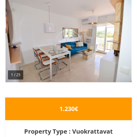
1
/
25
1.230€
Property Type : Vuokrattavat