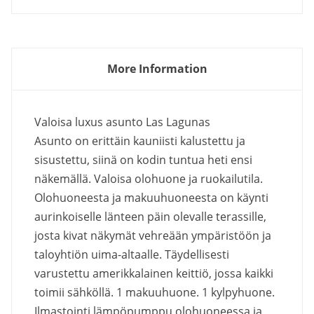
More Information
Valoisa luxus asunto Las Lagunas
Asunto on erittäin kauniisti kalustettu ja
sisustettu, siinä on kodin tuntua heti ensi
näkemällä. Valoisa olohuone ja ruokailutila.
Olohuoneesta ja makuuhuoneesta on käynti
aurinkoiselle länteen päin olevalle terassille,
josta kivat näkymät vehreään ympäristöön ja
taloyhtiön uima-altaalle. Täydellisesti
varustettu amerikkalainen keittiö, jossa kaikki
toimii sähköllä. 1 makuuhuone. 1 kylpyhuone.
Ilmastointi lämpöpumppu olohuoneessa ja