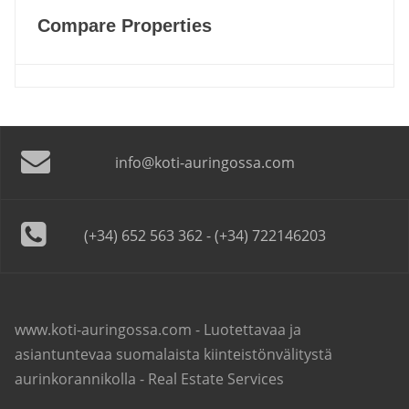
Compare Properties
info@koti-auringossa.com
(+34) 652 563 362 - (+34) 722146203
www.koti-auringossa.com - Luotettavaa ja
asiantuntevaa suomalaista kiinteistönvälitystä
aurinkorannikolla - Real Estate Services