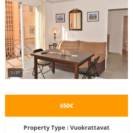
1
/
21
650€
Property Type : Vuokrattavat