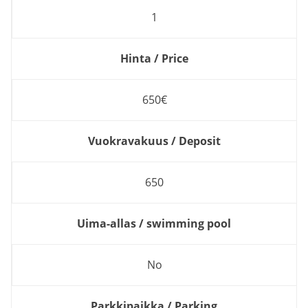
1
Hinta / Price
650€
Vuokravakuus / Deposit
650
Uima-allas / swimming pool
No
Parkkipaikka / Parking