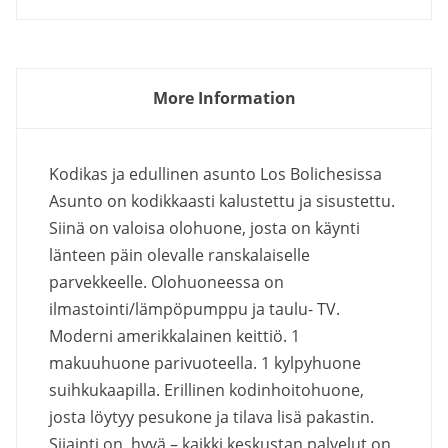
More Information
Kodikas ja edullinen asunto Los Bolichesissa
Asunto on kodikkaasti kalustettu ja sisustettu.
Siinä on valoisa olohuone, josta on käynti
länteen päin olevalle ranskalaiselle
parvekkeelle. Olohuoneessa on
ilmastointi/lämpöpumppu ja taulu- TV.
Moderni amerikkalainen keittiö. 1
makuuhuone parivuoteella. 1 kylpyhuone
suihkukaapilla. Erillinen kodinhoitohuone,
josta löytyy pesukone ja tilava lisä pakastin.
Sijainti on hyvä – kaikki keskustan palvelut on