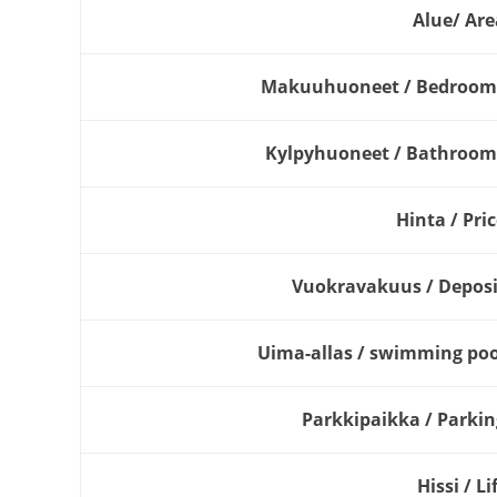
Alue/ Are
Makuuhuoneet / Bedroom
Kylpyhuoneet / Bathroom
Hinta / Pri
Vuokravakuus / Deposi
Uima-allas / swimming poo
Parkkipaikka / Parkin
Hissi / Li