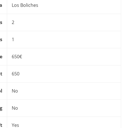
a
Los Boliches
s
2
s
1
ce
650€
t
650
l
No
g
No
ft
Yes