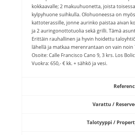
kokkaavalle; 2 makuuhuonetta, joista toisessa
kylpyhuone suihkulla. Olohuoneessa on myös to
kattoterassille, jonne aurinko paistaa aivan 
ja 2 auringonottotuolia sekä grilli. Tämä asunt
Erittäin rauhallinen ja hyvin hoidettu taloyhtiö
lähellä ja matkaa merenrantaan on vain noin 
Osoite: Calle Francisco Cano 9, 3 krs. Los Boli
Vuokra: 650,- € kk. + sähkö ja vesi.
Referenc
Varattu / Reserve
Talotyyppi / Propert