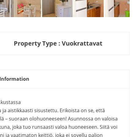
Property Type : Vuokrattavat
Information
skustassa
a aistikkaasti sisustettu. Erikoista on se, että
sillä – suoraan olohuoneeseen! Asunnossa on valoisa
kkuna, joka tuo runsaasti valoa huoneeseen. Siitä voi
ni ja vaatimaton keittiö, joka ei sovellu paljon