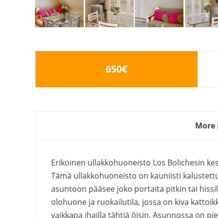
650€
More 
Erikoinen ullakkohuoneisto Los Bolichesin ke
Tämä ullakkohuoneisto on kauniisti kalustettu j
asuntoon pääsee joko portaita pitkin tai his
olohuone ja ruokailutila, jossa on kiva kattoi
vaikkapa ihailla tähtiä öisin. Asunnossa on pie