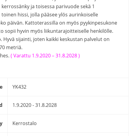
 kerrossänky ja toisessa parivuode sekä 1
inen hissi, jolla pääsee ylös aurinkoiselle
koko päivän. Kattoterassilla on myös pyykinpesukone
o sopii hyvin myös liikuntarajoitteiselle henkilölle.
. Hyvä sijainti, joten kaikki keskustan palvelut on
70 metriä.
ches.
( Varattu 1.9.2020 – 31.8.2028 )
e
YK432
d
1.9.2020 - 31.8.2028
y
Kerrostalo