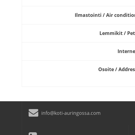
Ilmastointi / Air conditi
Lemmikit / Pet
Interne
Osoite / Addres
info@koti-auringossa.com