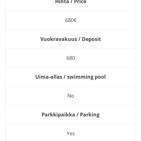
Hinta / Price
680€
Vuokravakuus / Deposit
680
Uima-allas / swimming pool
No
Parkkipaikka / Parking
Yes