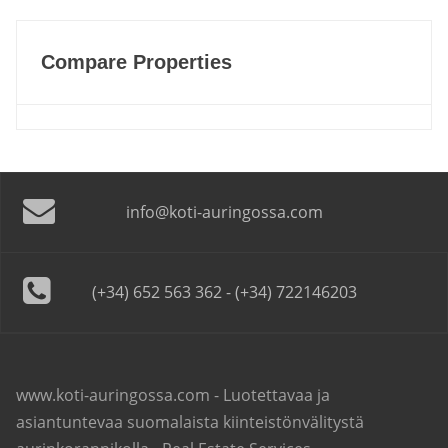
Compare Properties
info@koti-auringossa.com
(+34) 652 563 362 - (+34) 722146203
www.koti-auringossa.com - Luotettavaa ja
asiantuntevaa suomalaista kiinteistönvälitystä