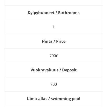
Kylpyhuoneet / Bathrooms
1
Hinta / Price
700€
Vuokravakuus / Deposit
700
Uima-allas / swimming pool