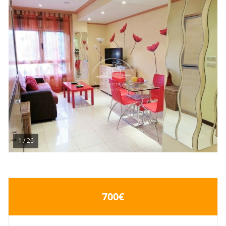
1
/
26
700€