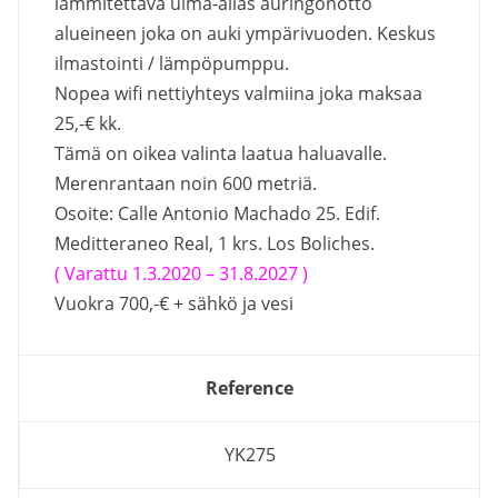
lämmitettävä uima-allas auringonotto
alueineen joka on auki ympärivuoden. Keskus
ilmastointi / lämpöpumppu.
Nopea wifi nettiyhteys valmiina joka maksaa
25,-€ kk.
Tämä on oikea valinta laatua haluavalle.
Merenrantaan noin 600 metriä.
Osoite: Calle Antonio Machado 25. Edif.
Meditteraneo Real, 1 krs. Los Boliches.
( Varattu 1.3.2020 –
31.8.2027 )
Vuokra 700,-€ + sähkö ja vesi
Reference
YK275