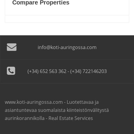
Compare Properties
info@koti-auringossa.com
(+34) 652 563 362 - (+34) 722146203
www.koti-auringossa.com - Luotettavaa ja
asiantuntevaa suomalaista kiinteistönvälitystä
aurinkorannikolla - Real Estate Services