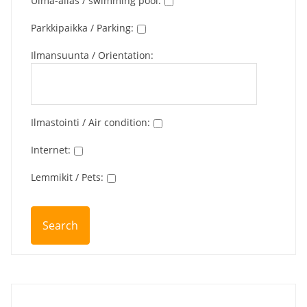
Uima-allas / swimming pool
:
Parkkipaikka / Parking
:
Ilmansuunta / Orientation
:
Ilmastointi / Air condition
:
Internet
:
Lemmikit / Pets
: