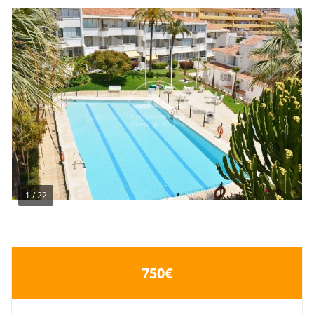
1
/
22
750€