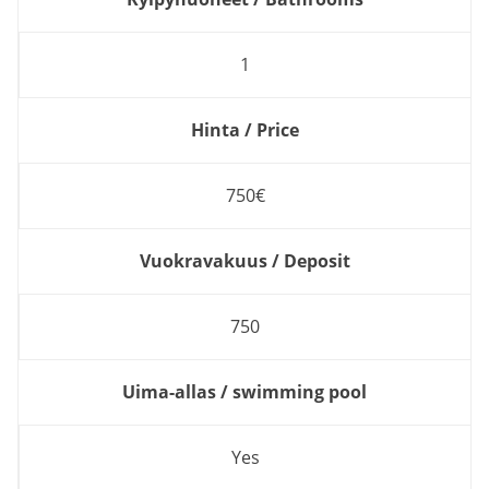
1
Hinta / Price
750€
Vuokravakuus / Deposit
750
Uima-allas / swimming pool
Yes