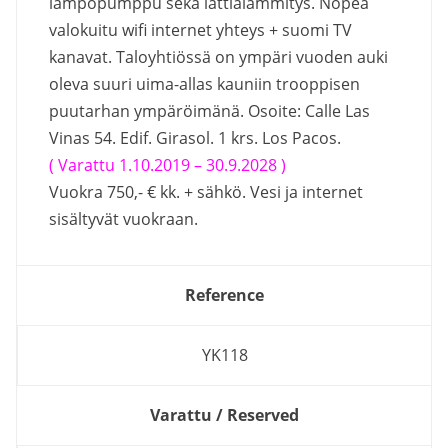
lämpöpumppu sekä lattialämmitys. Nopea
valokuitu wifi internet yhteys + suomi TV
kanavat. Taloyhtiössä on ympäri vuoden auki
oleva suuri uima-allas kauniin trooppisen
puutarhan ympäröimänä. Osoite: Calle Las
Vinas 54. Edif. Girasol. 1 krs. Los Pacos.
( Varattu 1.10.2019 – 30.9.2028 )
Vuokra 750,- € kk. + sähkö. Vesi ja internet
sisältyvät vuokraan.
Reference
YK118
Varattu / Reserved