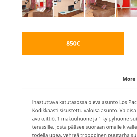
850€
More 
Ihastuttava katutasossa oleva asunto Los Pac
Kodikkaasti sisustettu valoisa asunto. Valoisa
avokeittiö. 1 makuuhuone ja 1 kylpyhuone suih
terassille, josta pääsee suoraan omalle kivalle
todella upea, vehreä trooppinen puutarha su