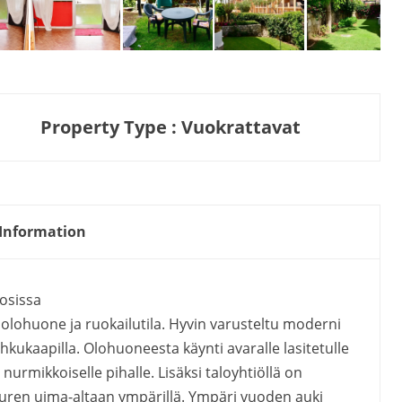
Property Type : Vuokrattavat
Information
osissa
 olohuone ja ruokailutila. Hyvin varusteltu moderni
kukaapilla. Olohuoneesta käynti avaralle lasitetulle
 nurmikkoiselle pihalle. Lisäksi taloyhtiöllä on
uren uima-altaan ympärillä. Ympäri vuoden auki