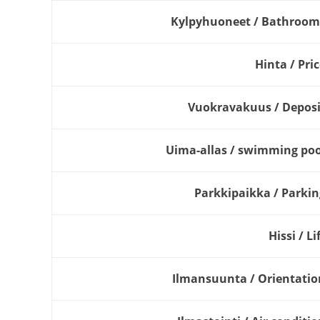
Kylpyhuoneet / Bathroom
Hinta / Pri
Vuokravakuus / Deposi
Uima-allas / swimming poo
Parkkipaikka / Parkin
Hissi / Li
Ilmansuunta / Orientatio