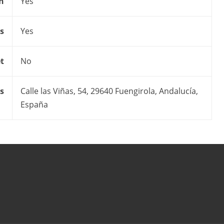
on
Yes
s
Yes
t
No
s
Calle las Viñas, 54, 29640 Fuengirola, Andalucía,
España