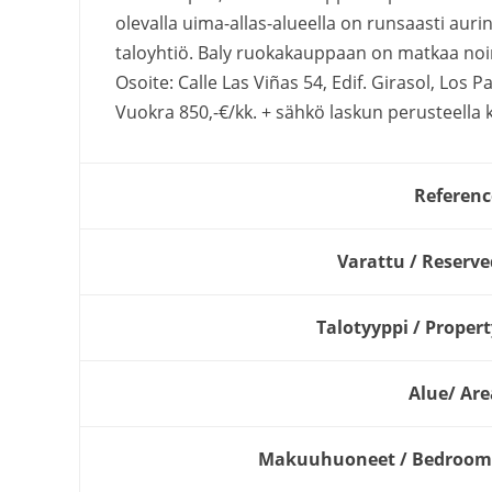
olevalla uima-allas-alueella on runsaasti aurin
taloyhtiö. Baly ruokakauppaan on matkaa noin
Osoite: Calle Las Viñas 54, Edif. Girasol, Los P
Vuokra 850,-€/kk. + sähkö laskun perusteella 
Referenc
Varattu / Reserve
Talotyyppi / Propert
Alue/ Are
Makuuhuoneet / Bedroom