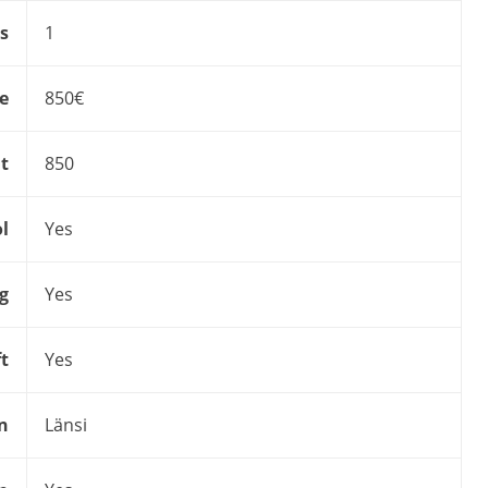
s
1
ce
850€
t
850
l
Yes
g
Yes
ft
Yes
n
Länsi