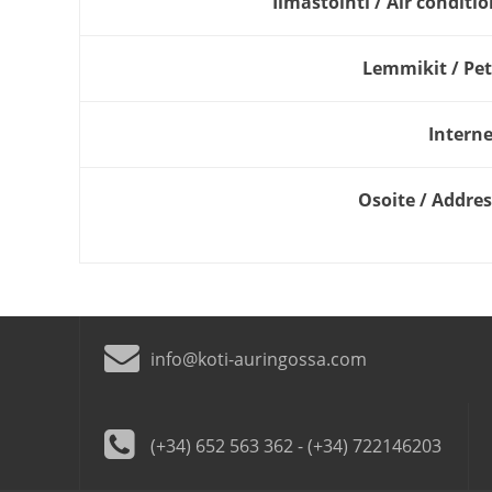
Ilmastointi / Air conditi
Lemmikit / Pet
Interne
Osoite / Addres
info@koti-auringossa.com
(+34) 652 563 362 - (+34) 722146203