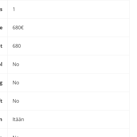
s
1
ce
680€
t
680
l
No
g
No
ft
No
n
Itään