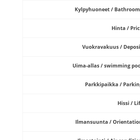
Kylpyhuoneet / Bathroom
Hinta / Pri
Vuokravakuus / Deposi
Uima-allas / swimming poo
Parkkipaikka / Parkin
Hissi / Li
Ilmansuunta / Orientatio