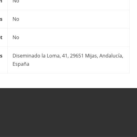
on
No
s
No
t
No
s
Diseminado la Loma, 41, 29651 Mijas, Andalucía,
España