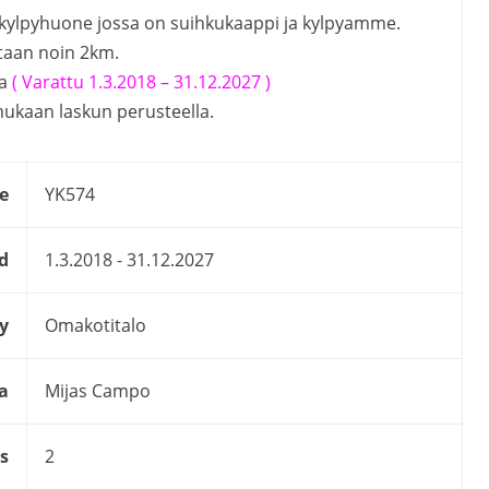
a kylpyhuone jossa on suihkukaappi ja kylpyamme.
taan noin 2km.
ta
( Varattu 1.3.2018 – 31.12.2027 )
mukaan laskun perusteella.
e
YK574
d
1.3.2018 - 31.12.2027
y
Omakotitalo
a
Mijas Campo
s
2