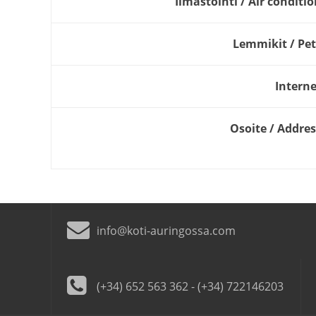
Ilmastointi / Air conditi
Lemmikit / Pet
Interne
Osoite / Addres
info@koti-auringossa.com
(+34) 652 563 362 - (+34) 722146203