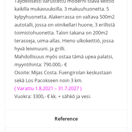
Täydellisesti varustettu moderni tilava keittiö
kaikilla mukavuuksilla. 3 makuuhuonetta. 5
kylpyhuonetta. Alakerrassa on valtava 500m2
autotalli, jossa on viinikellari huone, 3 erillistä
toimistohuonetta. Talon takana on 200m2
terasseja, uima-allas. Hieno ulkokeittiö, jossa
hyvä leivinuuni. ja grilli.
Mahdollisuus myös ostaa tämä upea palatsi,
myyntihinta: 790.000,- €
Osoite: Mijas Costa. Fuengirolan keskustaan
sekä Los Pacokseen noin 3 km.
( Varattu 1.8.2021 – 31.7.2027 )
Vuokra: 3300,- € kk. + sähkö ja vesi.
Reference