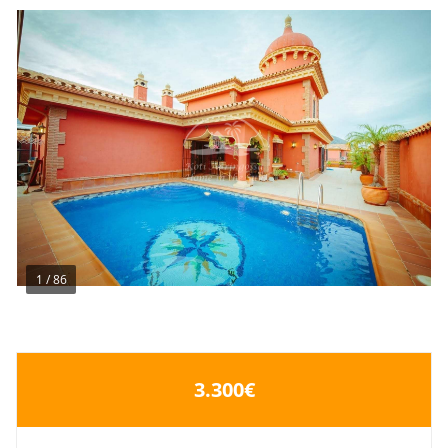
1
/
86
3.300€