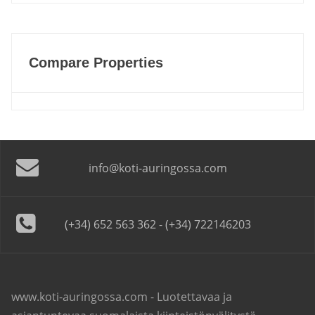
Compare Properties
info@koti-auringossa.com
(+34) 652 563 362 - (+34) 722146203
www.koti-auringossa.com - Luotettavaa ja