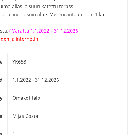
ma-allas ja suuri katettu terassi.
Rauhallinen asuin alue. Merenrantaan noin 1 km.
osta.
( Varattu 1.1.2022 – 31.12.2026 )
den ja internetin.
e
YK653
d
1.1.2022 - 31.12.2026
y
Omakotitalo
a
Mijas Costa
s
1