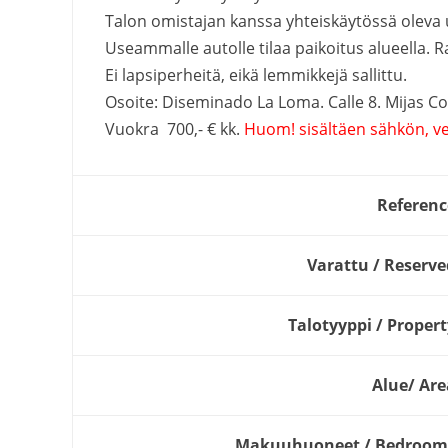
Talon omistajan kanssa yhteiskäytössä oleva ui
Useammalle autolle tilaa paikoitus alueella. 
Ei lapsiperheitä, eikä lemmikkejä sallittu.
Osoite: Diseminado La Loma. Calle 8. Mijas C
Vuokra 700,- € kk.
Huom! sisältäen sähkön, ve
Referenc
Varattu / Reserve
Talotyyppi / Propert
Alue/ Are
Makuuhuoneet / Bedroom