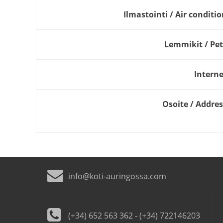
Ilmastointi / Air conditi
Lemmikit / Pet
Interne
Osoite / Addres
info@koti-auringossa.com
(+34) 652 563 362 - (+34) 722146203