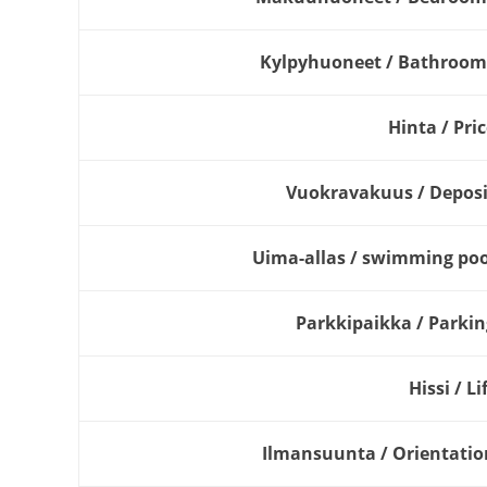
Kylpyhuoneet / Bathroom
Hinta / Pri
Vuokravakuus / Deposi
Uima-allas / swimming poo
Parkkipaikka / Parkin
Hissi / Li
Ilmansuunta / Orientatio