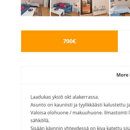
700€
More 
Laadukas yksiö okt alakerrassa.
Asunto on kauniisti ja tyylikkäästi kalustettu j
Valoisa olohuone / makuuhuone. Ilmastointi lä
sähköllä.
Sisään käynnin yhteydessä on kiva katettu sisäp