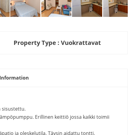
Property Type : Vuokrattavat
Information
a sisustettu.
mpöpumppu. Erillinen keittiö jossa kaikki toimii
atio ja oleskelutila. Täysin aidattu tontti.