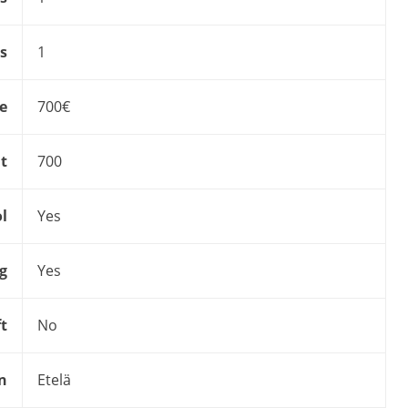
s
1
ce
700€
t
700
l
Yes
g
Yes
ft
No
n
Etelä