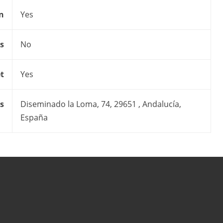
on
Yes
s
No
t
Yes
s
Diseminado la Loma, 74, 29651 , Andalucía,
España