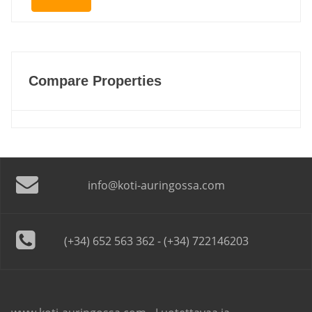
Compare Properties
info@koti-auringossa.com
(+34) 652 563 362 - (+34) 722146203