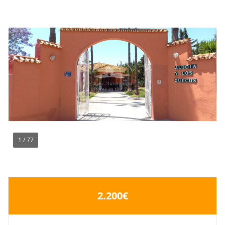
1
/
77
2.200€