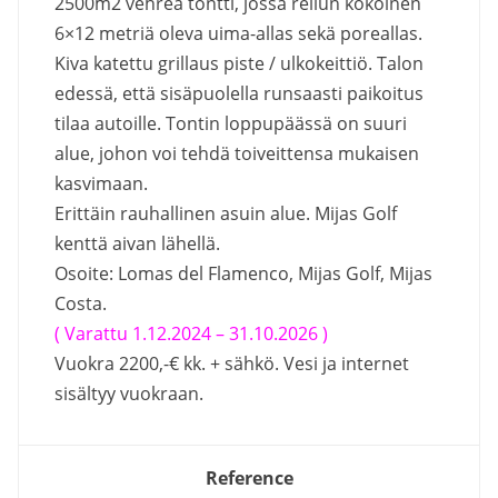
2500m2 vehreä tontti, jossa reilun kokoinen
6×12 metriä oleva uima-allas sekä poreallas.
Kiva katettu grillaus piste / ulkokeittiö. Talon
edessä, että sisäpuolella runsaasti paikoitus
tilaa autoille. Tontin loppupäässä on suuri
alue, johon voi tehdä toiveittensa mukaisen
kasvimaan.
Erittäin rauhallinen asuin alue. Mijas Golf
kenttä aivan lähellä.
Osoite: Lomas del Flamenco, Mijas Golf, Mijas
Costa.
( Varattu 1.12.2024 – 31.10.2026 )
Vuokra 2200,-€ kk. + sähkö. Vesi ja internet
sisältyy vuokraan.
Reference