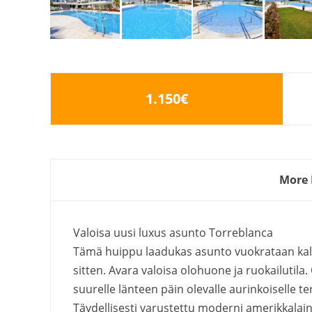
1.150€
More 
Valoisa uusi luxus asunto Torreblanca
Tämä huippu laadukas asunto vuokrataan kal
sitten. Avara valoisa olohuone ja ruokailuti
suurelle länteen päin olevalle aurinkoiselle te
Täydellisesti varustettu moderni amerikkalain