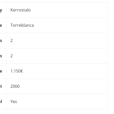
y
Kerrostalo
a
Torreblanca
s
2
s
2
ce
1.150€
t
2000
l
Yes