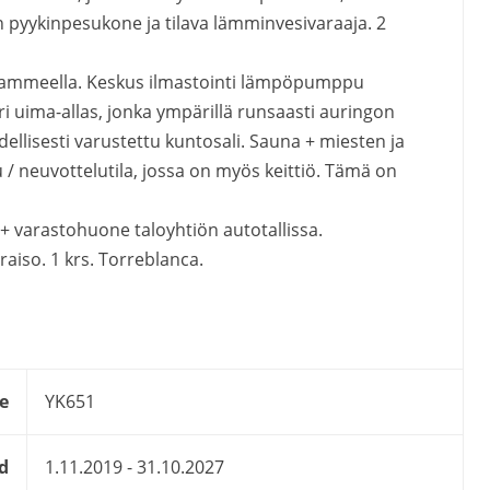
n pyykinpesukone ja tilava lämminvesivaraaja. 2
lpyammeella. Keskus ilmastointi lämpöpumppu
i uima-allas, jonka ympärillä runsaasti auringon
äydellisesti varustettu kuntosali. Sauna + miesten ja
/ neuvottelutila, jossa on myös keittiö. Tämä on
+ varastohuone taloyhtiön autotallissa.
aiso. 1 krs. Torreblanca.
e
YK651
d
1.11.2019 - 31.10.2027