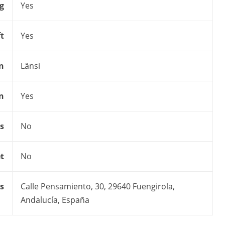
g
Yes
ft
Yes
n
Länsi
on
Yes
s
No
t
No
s
Calle Pensamiento, 30, 29640 Fuengirola,
Andalucía, España