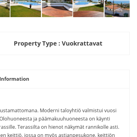
Property Type : Vuokrattavat
Information
ustamattomana. Moderni taloyhtiö valmistui vuosi
la. Olohuoneesta ja päämakuuhuoneesta on käynti
rassille. Terassilta on hienot näkymät rannikolle asti.
en keittiö, jossa on myös astianpesukone, keittiön