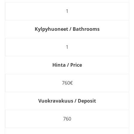
1
Kylpyhuoneet / Bathrooms
1
Hinta / Price
760€
Vuokravakuus / Deposit
760