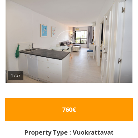
1
/
37
760€
Property Type : Vuokrattavat