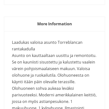
More Information
Laadukas valoisa asunto Torreblancan
rantakadulla
Asunto on kauttaaltaan uusittu ja remontoitu.
Se on kauniisti sisustettu ja kalustettu vaalein
värein pohjoismaalaiseen makuun. Valoisa
olohuone ja ruokailutila. Olohuoneesta on
käynti itään päin olevalle terassille.
Olohuoneen sohva aukeaa leväksi
parivuoteeksi. Moderni amerikkalainen keittiö,
jossa on myös astianpesukone. 1
makuuhuone. 1 kylpyhuone. Ilmastointi