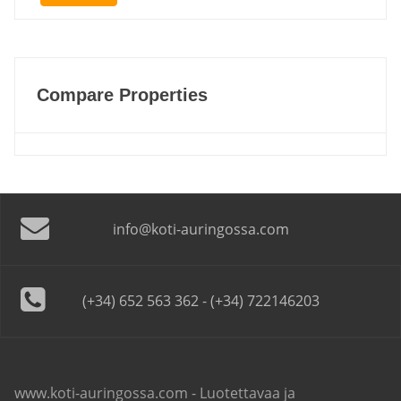
Compare Properties
info@koti-auringossa.com
(+34) 652 563 362 - (+34) 722146203
www.koti-auringossa.com - Luotettavaa ja