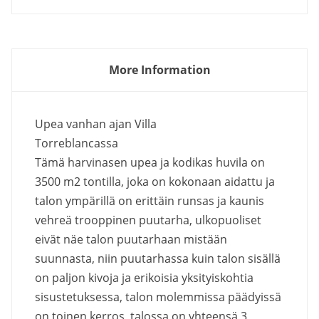
More Information
Upea vanhan ajan Villa
Torreblancass
Tämä harvinasen upea ja kodikas huvila on
3500 m2 tontilla, joka on kokonaan aidattu ja
talon ympärillä on erittäin runsas ja kaunis
vehreä trooppinen puutarha, ulkopuoliset
eivät näe talon puutarhaan mistään
suunnasta, niin puutarhassa kuin talon sisällä
on paljon kivoja ja erikoisia yksityiskohtia
sisustetuksessa, talon molemmissa päädyissä
on toinen kerros, talossa on yhteensä 3