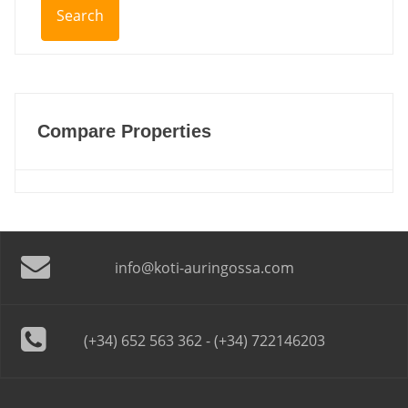
Compare Properties
info@koti-auringossa.com
(+34) 652 563 362 - (+34) 722146203