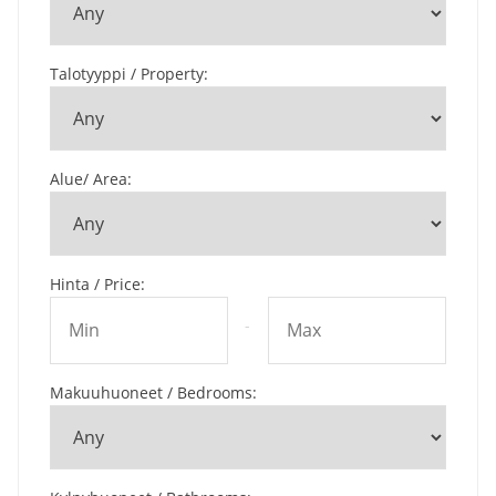
Talotyyppi / Property
:
Alue/ Area
:
Hinta / Price
:
-
Makuuhuoneet / Bedrooms
: