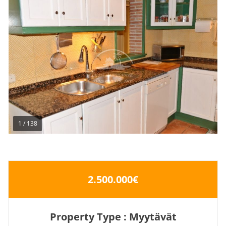
1
/
138
2.500.000€
Property Type : Myytävät