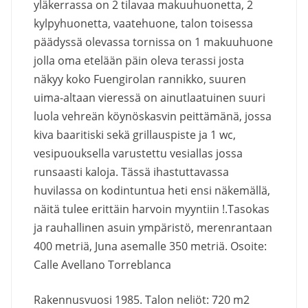
yläkerrassa on 2 tilavaa makuuhuonetta, 2
kylpyhuonetta, vaatehuone, talon toisessa
päädyssä olevassa tornissa on 1 makuuhuone
jolla oma etelään päin oleva terassi josta
näkyy koko Fuengirolan rannikko, suuren
uima-altaan vieressä on ainutlaatuinen suuri
luola vehreän köynöskasvin peittämänä, jossa
kiva baaritiski sekä grillauspiste ja 1 wc,
vesipuouksella varustettu vesiallas jossa
runsaasti kaloja. Tässä ihastuttavassa
huvilassa on kodintuntua heti ensi näkemällä,
näitä tulee erittäin harvoin myyntiin !.Tasokas
ja rauhallinen asuin ympäristö, merenrantaan
400 metriä, Juna asemalle 350 metriä. Osoite:
Calle Avellano Torreblanca
Rakennusvuosi 1985. Talon neliöt: 720 m2