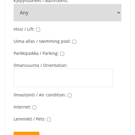
Kylpyhuoneet / Bathrooms
:
Hissi / Lift
:
Uima-allas / swimming pool
:
Parkkipaikka / Parking
:
Ilmansuunta / Orientation
:
Ilmastointi / Air condition
:
Internet
:
Lemmikit / Pets
: