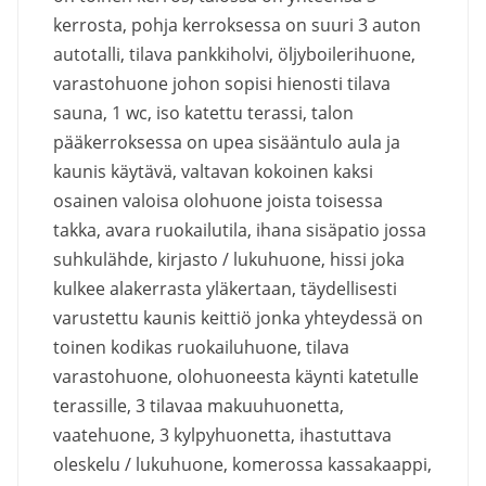
kerrosta, pohja kerroksessa on suuri 3 auton
autotalli, tilava pankkiholvi, öljyboilerihuone,
varastohuone johon sopisi hienosti tilava
sauna, 1 wc, iso katettu terassi, talon
pääkerroksessa on upea sisääntulo aula ja
kaunis käytävä, valtavan kokoinen kaksi
osainen valoisa olohuone joista toisessa
takka, avara ruokailutila, ihana sisäpatio jossa
suhkulähde, kirjasto / lukuhuone, hissi joka
kulkee alakerrasta yläkertaan, täydellisesti
varustettu kaunis keittiö jonka yhteydessä on
toinen kodikas ruokailuhuone, tilava
varastohuone, olohuoneesta käynti katetulle
terassille, 3 tilavaa makuuhuonetta,
vaatehuone, 3 kylpyhuonetta, ihastuttava
oleskelu / lukuhuone, komerossa kassakaappi,