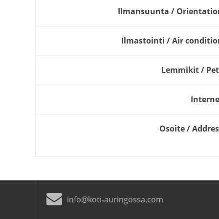
Ilmansuunta / Orientatio
Ilmastointi / Air conditi
Lemmikit / Pet
Interne
Osoite / Addres
info@koti-auringossa.com