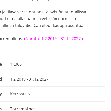
 ja tilava varastohuone taloyhtiön autotallissa.
suuri uima-allas kauniin vehreän nurmikko
allinen taloyhtiö. Carrefour kauppa asuntoa
 Torremolinos.
( Varattu 1.2.2019 – 31.12.2027 )
e
YK366
d
1.2.2019 - 31.12.2027
y
Kerrostalo
a
Torremolinos