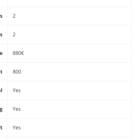
s
2
s
2
ce
880€
t
800
l
Yes
g
Yes
ft
Yes