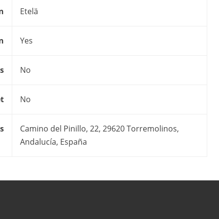
n
Etelä
on
Yes
s
No
t
No
s
Camino del Pinillo, 22, 29620 Torremolinos,
Andalucía, España