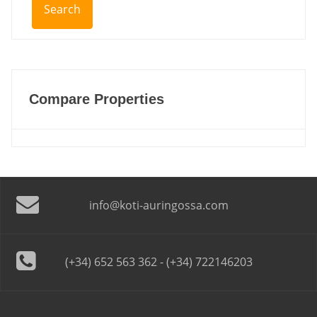
Compare Properties
info@koti-auringossa.com
(+34) 652 563 362 - (+34) 722146203