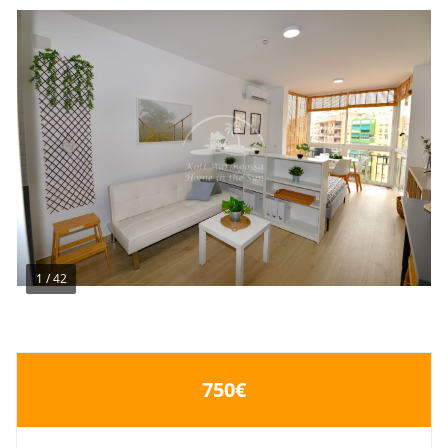
1
/
42
750€