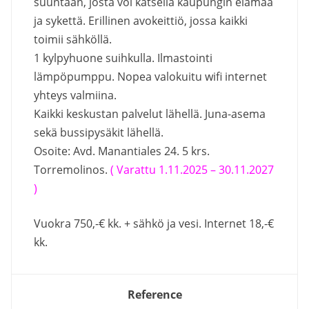
suuntaan, josta voi katsella kaupungin elämää
ja sykettä. Erillinen avokeittiö, jossa kaikki
toimii sähköllä.
1 kylpyhuone suihkulla. Ilmastointi
lämpöpumppu. Nopea valokuitu wifi internet
yhteys valmiina.
Kaikki keskustan palvelut lähellä. Juna-asema
sekä bussipysäkit lähellä.
Osoite: Avd. Manantiales 24. 5 krs.
Torremolinos.
( Varattu 1.11.2025 – 30.11.2027
)
Vuokra 750,-€ kk. + sähkö ja vesi. Internet 18,-€
kk.
Reference