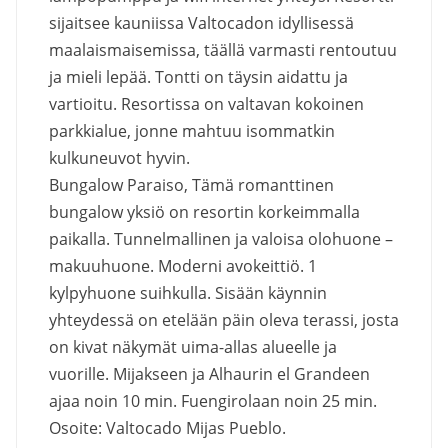
sijaitsee kauniissa Valtocadon idyllisessä
maalaismaisemissa, täällä varmasti rentoutuu
ja mieli lepää. Tontti on täysin aidattu ja
vartioitu. Resortissa on valtavan kokoinen
parkkialue, jonne mahtuu isommatkin
kulkuneuvot hyvin.
Bungalow Paraiso, Tämä romanttinen
bungalow yksiö on resortin korkeimmalla
paikalla. Tunnelmallinen ja valoisa olohuone –
makuuhuone. Moderni avokeittiö. 1
kylpyhuone suihkulla. Sisään käynnin
yhteydessä on etelään päin oleva terassi, josta
on kivat näkymät uima-allas alueelle ja
vuorille. Mijakseen ja Alhaurin el Grandeen
ajaa noin 10 min. Fuengirolaan noin 25 min.
Osoite: Valtocado Mijas Pueblo.