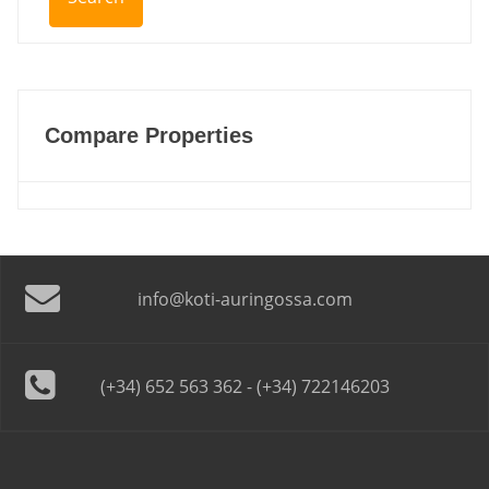
Compare Properties
info@koti-auringossa.com
(+34) 652 563 362 - (+34) 722146203