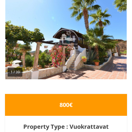
1
/
39
800€
Property Type : Vuokrattavat