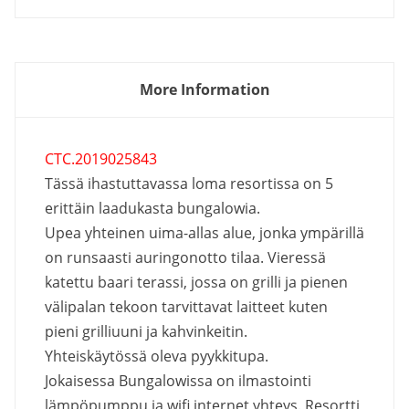
More Information
CTC.2019025843
Tässä ihastuttavassa loma resortissa on 5
erittäin laadukasta bungalowia.
Upea yhteinen uima-allas alue, jonka ympärillä
on runsaasti auringonotto tilaa. Vieressä
katettu baari terassi, jossa on grilli ja pienen
välipalan tekoon tarvittavat laitteet kuten
pieni grilliuuni ja kahvinkeitin.
Yhteiskäytössä oleva pyykkitupa.
Jokaisessa Bungalowissa on ilmastointi
lämpöpumppu ja wifi internet yhteys. Resortti