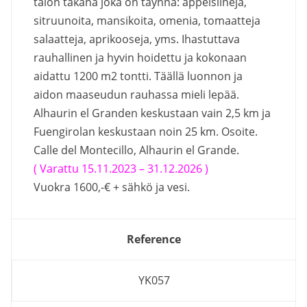
talon takana joka on täynnä: appelsiineja,
sitruunoita, mansikoita, omenia, tomaatteja
salaatteja, aprikooseja, yms. Ihastuttava
rauhallinen ja hyvin hoidettu ja kokonaan
aidattu 1200 m2 tontti. Täällä luonnon ja
aidon maaseudun rauhassa mieli lepää.
Alhaurin el Granden keskustaan vain 2,5 km ja
Fuengirolan keskustaan noin 25 km. Osoite.
Calle del Montecillo, Alhaurin el Grande.
( Varattu 15.11.2023 – 31.12.2026 )
Vuokra 1600,-€ + sähkö ja vesi.
Reference
YK057