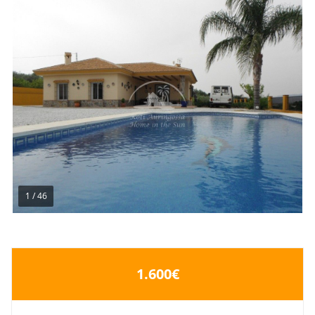
1
/
46
1.600€