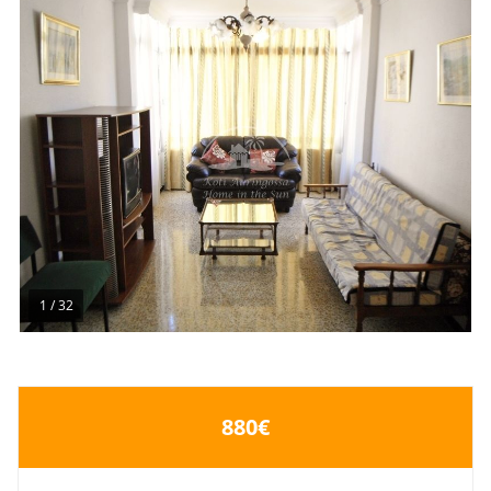
1
/
32
880€