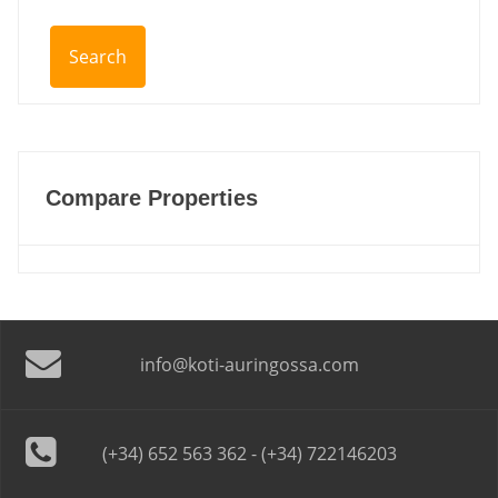
Compare Properties
info@koti-auringossa.com
(+34) 652 563 362 - (+34) 722146203