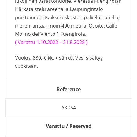
lukollinen varastohuone. Vieressä Fuengirolan
Härkätaistelu areena ja kaupungintalo
puistoineen. Kaikki keskustan palvelut lähellä,
merenrantaan noin 400 metriä. Osoite: Calle
Molino del Viento 1 Fuengirola.
( Varattu 1.10.2023 – 31.8.2028 )
Vuokra 880,-€ kk. + sähkö. Vesi sisältyy
vuokraan.
Reference
YK064
Varattu / Reserved