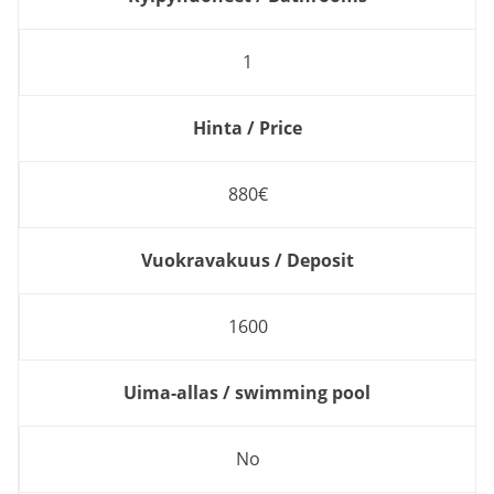
1
Hinta / Price
880€
Vuokravakuus / Deposit
1600
Uima-allas / swimming pool
No