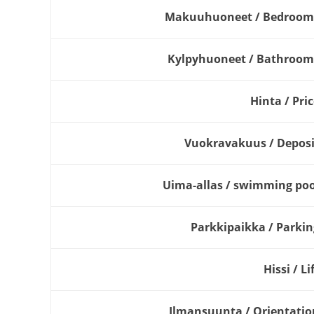
Makuuhuoneet / Bedroom
Kylpyhuoneet / Bathroom
Hinta / Pri
Vuokravakuus / Deposi
Uima-allas / swimming poo
Parkkipaikka / Parkin
Hissi / Li
Ilmansuunta / Orientatio