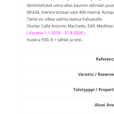
lämmitettävä uima-allas kauniin vehreän puu
lähellä, merenrantaan vain 400 metriä. Autopa
Tämä on oikea valinta laatua haluavalle.
Osoite: Calle Antonio Machado, Edif. Medittera
( Varattu 1.1.2018 –
31.8.2028 )
Vuokra 930,-€ + sähkö ja vesi.
Referenc
Varattu / Reserve
Talotyyppi / Propert
Alue/ Are