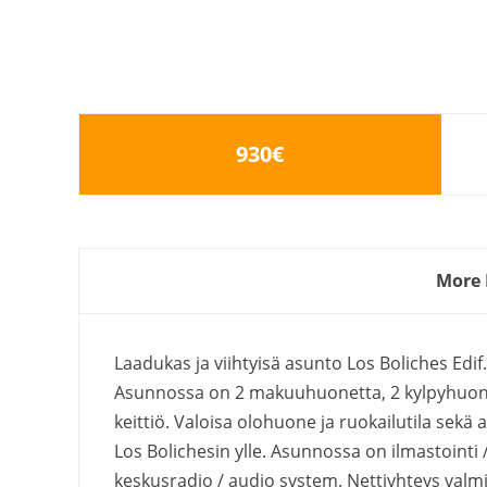
930€
More 
Laadukas ja viihtyisä asunto Los Boliches Edif
Asunnossa on 2 makuuhuonetta, 2 kylpyhuonet
keittiö. Valoisa olohuone ja ruokailutila sekä
Los Bolichesin ylle. Asunnossa on ilmastoint
keskusradio / audio system. Nettiyhteys valmi