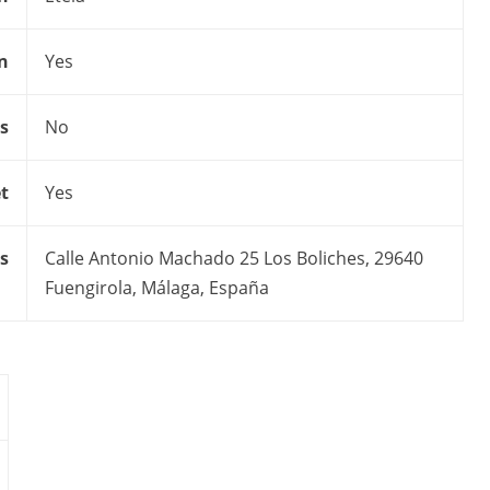
on
Yes
s
No
t
Yes
s
Calle Antonio Machado 25 Los Boliches, 29640
Fuengirola, Málaga, España