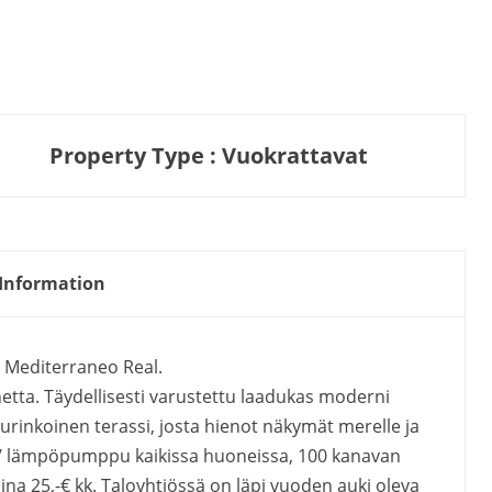
Property Type : Vuokrattavat
Information
. Mediterraneo Real.
ta. Täydellisesti varustettu laadukas moderni
 aurinkoinen terassi, josta hienot näkymät merelle ja
i / lämpöpumppu kaikissa huoneissa, 100 kanavan
ina 25,-€ kk. Taloyhtiössä on läpi vuoden auki oleva