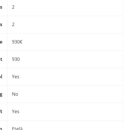
s
2
s
2
ce
930€
t
930
l
Yes
g
No
ft
Yes
n
Etelä