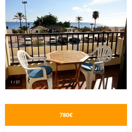
1
/
37
780€