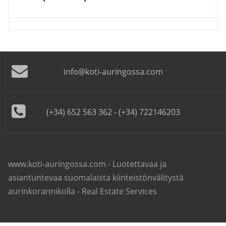
info@koti-auringossa.com
(+34) 652 563 362 - (+34) 722146203
www.koti-auringossa.com - Luotettavaa ja
asiantuntevaa suomalaista kiinteistönvälitystä
aurinkorannikolla - Real Estate Services